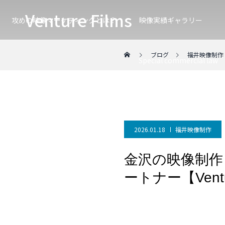
Venture Films
攻めの映像マーケティングとは？
映像実績ギャラリー
ブログ
福井映像制作
Special commercial law
2026.01.18
福井映像制作
金沢の映像制作
ートナー【Ventur