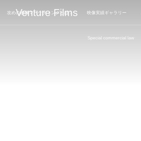
Venture Films
攻めの映像マーケティングとは？
映像実績ギャラリー
Special commercial law