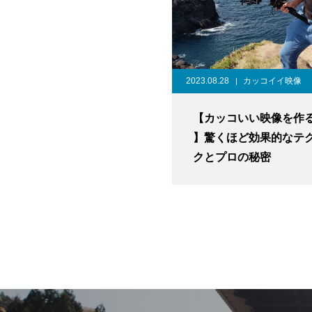
2023.08.28
カッコイイ映像
【カッコいい映像を作
】驚くほど効果的なテ
クとプロの秘密